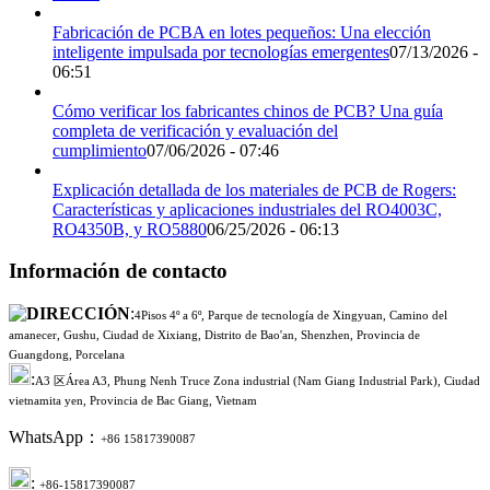
Fabricación de PCBA en lotes pequeños: Una elección
inteligente impulsada por tecnologías emergentes
07/13/2026 -
06:51
Cómo verificar los fabricantes chinos de PCB? Una guía
completa de verificación y evaluación del
cumplimiento
07/06/2026 - 07:46
Explicación detallada de los materiales de PCB de Rogers:
Características y aplicaciones industriales del RO4003C,
RO4350B, y RO5880
06/25/2026 - 06:13
Información de contacto
:
4Pisos 4º a 6º, Parque de tecnología de Xingyuan, Camino del
amanecer, Gushu, Ciudad de Xixiang, Distrito de Bao'an, Shenzhen, Provincia de
Guangdong, Porcelana
:
A3 区Área A3, Phung Nenh Truce Zona industrial (Nam Giang Industrial Park), Ciudad
vietnamita yen, Provincia de Bac Giang, Vietnam
WhatsApp：
+86 15817390087
:
+86-15817390087