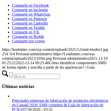
Compartir en Facebook
Compartir en incógnita
Compartir en WhatsApp
Compartir en Pinterest
Compartir en LinkedIn
Compartir en Tumblr
Compartir en VK
Compartir en Reddit
Compartir por correo
https://leadsintec.com/wp-content/uploads/2021/12/smd-triodes2.jpg
254
314
Personal administrativo
https://Leadsintec.com/wp-
content/uploads/2023/10/lst.png
Personal administrativo
2021-12-10
01:25:21
2022-12-14 09:25:46
Cómo identificar componentes SMD
de forma rápida y sencilla a partir de las apariencias? | Guía
Últimas noticias
Principales empresas de fabricación de productos electrónicos
en Canadá 2026: EMS completo & Guía de fabricación de
PCBA
07/30/2026 - 03:32