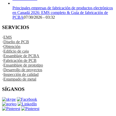
Principales empresas de fabricación de productos electrónicos
en Canadá 2026: EMS completo & Guía de fabricación de
PCBA
07/30/2026 - 03:32
SERVICIOS
·
EMS
·
Diseño de PCB
·
Obtención
·
Edificio de caja
·
Ensamblaje de PCBA
·
Fabricación de PCB
·
Ensamblaje de prototipo
·
Desarrollo de proyectos
·
Inspección de calidad
·
Estampado de metal
SÍGANOS