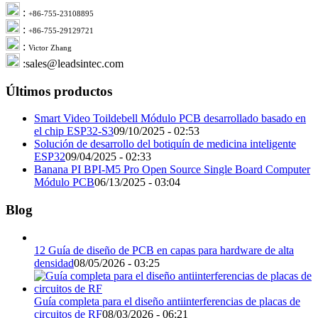
:
+86-755-23108895
:
+86-755-29129721
:
Victor Zhang
:sales@leadsintec.com
Últimos productos
Smart Video Toildebell Módulo PCB desarrollado basado en
el chip ESP32-S3
09/10/2025 - 02:53
Solución de desarrollo del botiquín de medicina inteligente
ESP32
09/04/2025 - 02:33
Banana PI BPI-M5 Pro Open Source Single Board Computer
Módulo PCB
06/13/2025 - 03:04
Blog
12 Guía de diseño de PCB en capas para hardware de alta
densidad
08/05/2026 - 03:25
Guía completa para el diseño antiinterferencias de placas de
circuitos de RF
08/03/2026 - 06:21