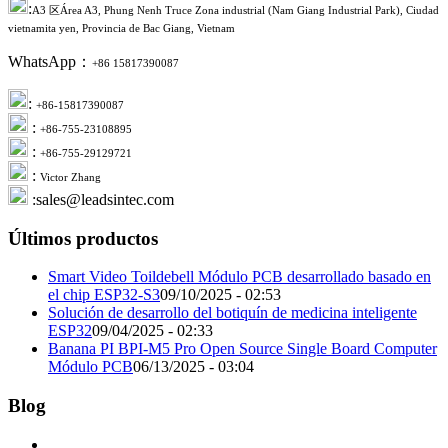
:
A3 区Área A3, Phung Nenh Truce Zona industrial (Nam Giang Industrial Park), Ciudad
vietnamita yen, Provincia de Bac Giang, Vietnam
WhatsApp：
+86 15817390087
:
+86-15817390087
:
+86-755-23108895
:
+86-755-29129721
:
Victor Zhang
:sales@leadsintec.com
Últimos productos
Smart Video Toildebell Módulo PCB desarrollado basado en
el chip ESP32-S3
09/10/2025 - 02:53
Solución de desarrollo del botiquín de medicina inteligente
ESP32
09/04/2025 - 02:33
Banana PI BPI-M5 Pro Open Source Single Board Computer
Módulo PCB
06/13/2025 - 03:04
Blog