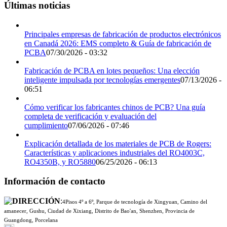
Últimas noticias
Principales empresas de fabricación de productos electrónicos
en Canadá 2026: EMS completo & Guía de fabricación de
PCBA
07/30/2026 - 03:32
Fabricación de PCBA en lotes pequeños: Una elección
inteligente impulsada por tecnologías emergentes
07/13/2026 -
06:51
Cómo verificar los fabricantes chinos de PCB? Una guía
completa de verificación y evaluación del
cumplimiento
07/06/2026 - 07:46
Explicación detallada de los materiales de PCB de Rogers:
Características y aplicaciones industriales del RO4003C,
RO4350B, y RO5880
06/25/2026 - 06:13
Información de contacto
:
4Pisos 4º a 6º, Parque de tecnología de Xingyuan, Camino del
amanecer, Gushu, Ciudad de Xixiang, Distrito de Bao'an, Shenzhen, Provincia de
Guangdong, Porcelana