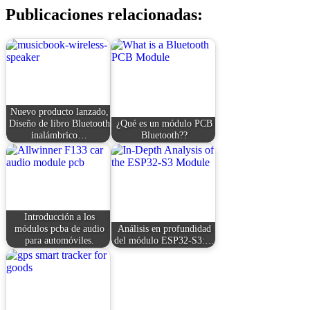
Publicaciones relacionadas:
Nuevo producto lanzado,
Diseño de libro Bluetooth
¿Qué es un módulo PCB
inalámbrico…
Bluetooth??
Introducción a los
módulos pcba de audio
Análisis en profundidad
para automóviles.
del módulo ESP32-S3:…