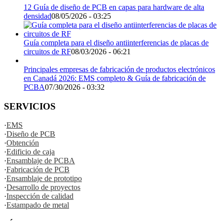
12 Guía de diseño de PCB en capas para hardware de alta
densidad
08/05/2026 - 03:25
Guía completa para el diseño antiinterferencias de placas de
circuitos de RF
08/03/2026 - 06:21
Principales empresas de fabricación de productos electrónicos
en Canadá 2026: EMS completo & Guía de fabricación de
PCBA
07/30/2026 - 03:32
SERVICIOS
·
EMS
·
Diseño de PCB
·
Obtención
·
Edificio de caja
·
Ensamblaje de PCBA
·
Fabricación de PCB
·
Ensamblaje de prototipo
·
Desarrollo de proyectos
·
Inspección de calidad
·
Estampado de metal