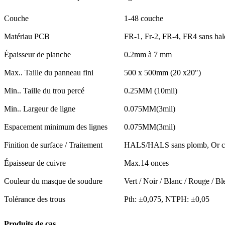
Couche
1-48 couche
Matériau PCB
FR-1, Fr-2, FR-4, FR4 sans h
Épaisseur de planche
0.2mm à 7 mm
Max.. Taille du panneau fini
500 x 500mm (20 x20″)
Min.. Taille du trou percé
0.25MM (10mil)
Min.. Largeur de ligne
0.075MM(3mil)
Espacement minimum des lignes
0.075MM(3mil)
Finition de surface / Traitement
HALS/HALS sans plomb, Or chi
Épaisseur de cuivre
Max.14 onces
Couleur du masque de soudure
Vert / Noir / Blanc / Rouge / Bl
Tolérance des trous
Pth: ±0,075, NTPH: ±0,05
Produits de cas