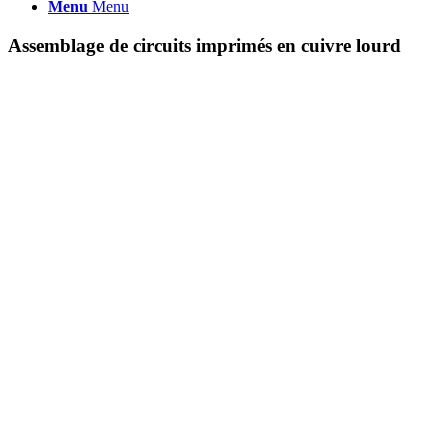
Menu
Menu
Assemblage de circuits imprimés en cuivre lourd
Nous fournissons des services uniques de traitement et de fabrication
de circuits imprimés en cuivre lourd, LST Technology est un
partenaire de confiance.