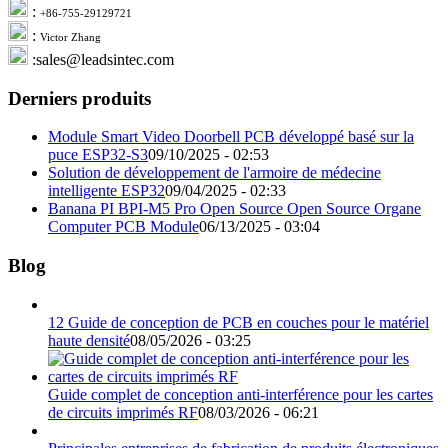
:
+86-755-29129721
:
Victor Zhang
:sales@leadsintec.com
Derniers produits
Module Smart Video Doorbell PCB développé basé sur la
puce ESP32-S3
09/10/2025 - 02:53
Solution de développement de l'armoire de médecine
intelligente ESP32
09/04/2025 - 02:33
Banana PI BPI-M5 Pro Open Source Open Source Organe
Computer PCB Module
06/13/2025 - 03:04
Blog
12 Guide de conception de PCB en couches pour le matériel
haute densité
08/05/2026 - 03:25
Guide complet de conception anti-interférence pour les cartes
de circuits imprimés RF
08/03/2026 - 06:21