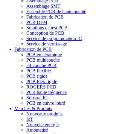
assemblage PCB
Assemblage SMT
Ensemble PCB de haute qualité
Fabrication de PCB
PCB DFM
Solutions de test PCB
Conception de PCB
Service de programmation IC
Service de vernissage
Fabrication de PCB
PCB en céramique
PCB multicouche
24-couche PCB
PCB flexible
PCB rigide
PCB Flex rigide
ROGERS PCB
PCB haute fréquence
Substrat IC
PCB en cuivre lourd
Marchés & Produits
Nouveaux produits
IoT
Nouvelle énergie
Automatisé