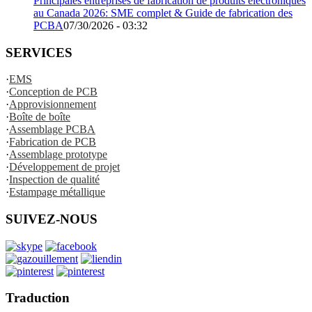
Principales entreprises de fabrication de produits électroniques
au Canada 2026: SME complet & Guide de fabrication des
PCBA
07/30/2026 - 03:32
SERVICES
·
EMS
·
Conception de PCB
·
Approvisionnement
·
Boîte de boîte
·
Assemblage PCBA
·
Fabrication de PCB
·
Assemblage prototype
·
Développement de projet
·
Inspection de qualité
·
Estampage métallique
SUIVEZ-NOUS
Traduction