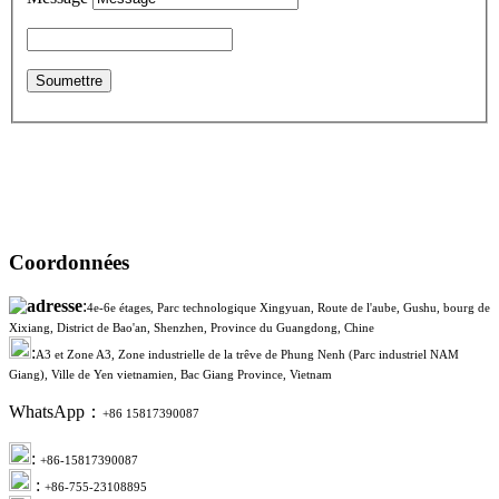
Coordonnées
:
4e-6e étages, Parc technologique Xingyuan, Route de l'aube, Gushu, bourg de
Xixiang, District de Bao'an, Shenzhen, Province du Guangdong, Chine
:
A3 et Zone A3, Zone industrielle de la trêve de Phung Nenh (Parc industriel NAM
Giang), Ville de Yen vietnamien, Bac Giang Province, Vietnam
WhatsApp：
+86 15817390087
:
+86-15817390087
:
+86-755-23108895