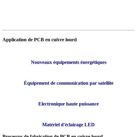
performances de support mécanique.
4. Bonne résistance à la corrosion: Une couche de revêtement
anticorrosion sur la surface de la feuille de cuivre est plaquée, ce qui
améliore sa résistance à la corrosion et prolonge la durée de vie.
Application de PCB en cuivre lourd
Nouveaux équipements énergétiques
Équipement de communication par satellite
Electronique haute puissance
Matériel d'éclairage LED
Processus de fabrication de PCB en cuivre lourd