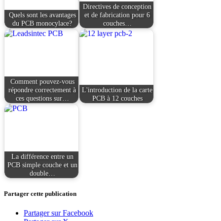
Directives de conception
Quels sont les avantages
et de fabrication pour 6
du PCB monocylace?
couches…
Comment pouvez-vous
répondre correctement à
L'introduction de la carte
ces questions sur…
PCB à 12 couches
La différence entre un
PCB simple couche et un
double…
Partager cette publication
Partager sur Facebook