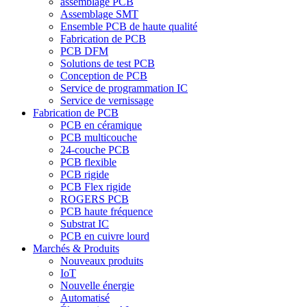
assemblage PCB
Assemblage SMT
Ensemble PCB de haute qualité
Fabrication de PCB
PCB DFM
Solutions de test PCB
Conception de PCB
Service de programmation IC
Service de vernissage
Fabrication de PCB
PCB en céramique
PCB multicouche
24-couche PCB
PCB flexible
PCB rigide
PCB Flex rigide
ROGERS PCB
PCB haute fréquence
Substrat IC
PCB en cuivre lourd
Marchés & Produits
Nouveaux produits
IoT
Nouvelle énergie
Automatisé