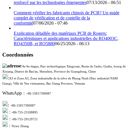
renforcé par les technologies émergentes
07/13/2026 - 06:51
Comment vérifier les fabricants chinois de PCB? Un guide
complet de vérification et de contrôle de la
conformité
07/06/2026 - 07:46
Explication détaillée des matériaux PCB de Rogers:
Caractéristiques et applications industrielles du RO4003C,
RO4350B, et RO5880
06/25/2026 - 06:13
Coordonnées
:
4e-6e étages, Parc technologique Xingyuan, Route de l'aube, Gushu, bourg de
Xixiang, District de Bao'an, Shenzhen, Province du Guangdong, Chine
:
A3 et Zone A3, Zone industrielle de la trêve de Phung Nenh (Parc industriel NAM
Giang), Ville de Yen vietnamien, Bac Giang Province, Vietnam
WhatsApp：
+86 15817390087
:
+86-15817390087
:
+86-755-23108895
:
+86-755-29129721
:
Victor Zhang