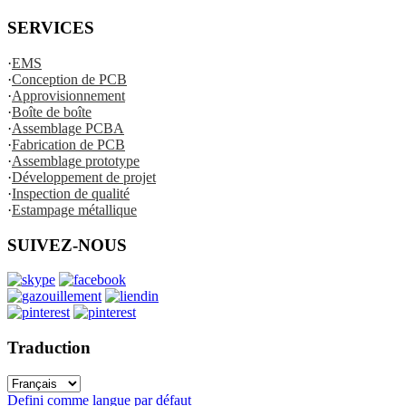
SERVICES
·
EMS
·
Conception de PCB
·
Approvisionnement
·
Boîte de boîte
·
Assemblage PCBA
·
Fabrication de PCB
·
Assemblage prototype
·
Développement de projet
·
Inspection de qualité
·
Estampage métallique
SUIVEZ-NOUS
Traduction
Defini comme langue par défaut