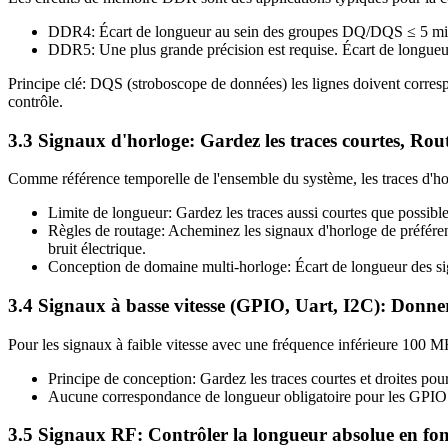
DDR4: Écart de longueur au sein des groupes DQ/DQS ≤ 5 mil; éca
DDR5: Une plus grande précision est requise. Écart de longueur
Principe clé: DQS (stroboscope de données) les lignes doivent correspo
contrôle.
3.3 Signaux d'horloge: Gardez les traces courtes, Routa
Comme référence temporelle de l'ensemble du système, les traces d'hor
Limite de longueur: Gardez les traces aussi courtes que possibl
Règles de routage: Acheminez les signaux d'horloge de préférenc
bruit électrique.
Conception de domaine multi-horloge: Écart de longueur des si
3.4 Signaux à basse vitesse (GPIO, Uart, I2C): Donner
Pour les signaux à faible vitesse avec une fréquence inférieure 100 M
Principe de conception: Gardez les traces courtes et droites pour
Aucune correspondance de longueur obligatoire pour les GPIO c
3.5 Signaux RF: Contrôler la longueur absolue en fon