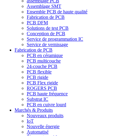
assemblage PCB
Assemblage SMT
Ensemble PCB de haute qualité
Fabrication de PCB
PCB DFM
Solutions de test PCB
Conception de PCB
Service de programmation IC
Service de vernissage
Fabrication de PCB
PCB en céramique
PCB multicouche
24-couche PCB
PCB flexible
PCB rigide
PCB Flex rigide
ROGERS PCB
PCB haute fréquence
Substrat IC
PCB en cuivre lourd
Marchés & Produits
Nouveaux produits
IoT
Nouvelle énergie
Automatisé