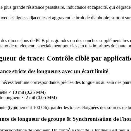
ne plus grande résistance parasitaire, inductance et capacité, qui dégra
vec les lignes adjacentes et aggravent le bruit de diaphonie, surtout su
ant des dimensions de PCB plus grandes ou des couches supplémentaires
e taux de rendement., spécialement pour les circuits imprimés de haute pr
gueur de trace: Contrôle ciblé par applicat
ance stricte des longueurs avec un écart limité
 nécessitent une correspondance précise des longueurs au sein des pai
tielle < 10 mil (0.25 MM)
de longueur < 2 mil (0.05 MM)
te (typiquement 100 Oh), garder les traces éloignées des sources de brui
ce de longueur de groupe & Synchronisation de l'hor
respondance de longueur. Un contrôle strict de la longueur est requis p