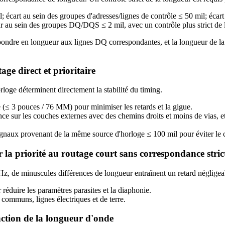
rt au sein des groupes d'adresses/lignes de contrôle ≤ 50 mil; écart e
 au sein des groupes DQ/DQS ≤ 2 mil, avec un contrôle plus strict de l
ndre en longueur aux lignes DQ correspondantes, et la longueur de la tra
ge direct et prioritaire
loge déterminent directement la stabilité du timing.
e (≤ 3 pouces / 76 MM) pour minimiser les retards et la gigue.
e sur les couches externes avec des chemins droits et moins de vias, et
gnaux provenant de la même source d'horloge ≤ 100 mil pour éviter le 
 la priorité au routage court sans correspondance stric
Hz, de minuscules différences de longueur entraînent un retard négligea
 réduire les paramètres parasites et la diaphonie.
ommuns, lignes électriques et de terre.
ction de la longueur d'onde