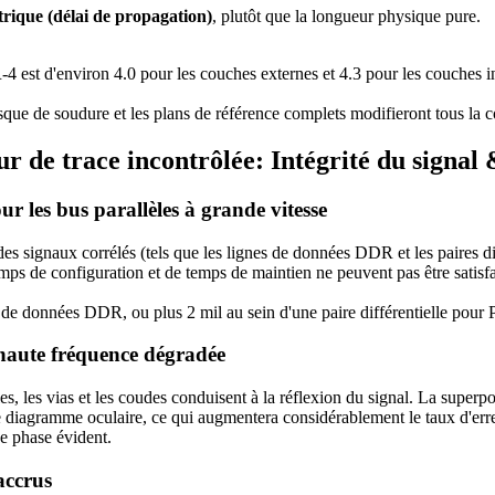
trique (délai de propagation)
, plutôt que la longueur physique pure.
-4 est d'environ 4.0 pour les couches externes et 4.3 pour les couches i
ue de soudure et les plans de référence complets modifieront tous la cons
r de trace incontrôlée: Intégrité du signal
r les bus parallèles à grande vitesse
des signaux corrélés (tels que les lignes de données DDR et les paires di
emps de configuration et de temps de maintien ne peuvent pas être satisfa
 de données DDR, ou plus 2 mil au sein d'une paire différentielle pour
l haute fréquence dégradée
, les vias et les coudes conduisent à la réflexion du signal. La superpo
e diagramme oculaire, ce qui augmentera considérablement le taux d'erreu
e phase évident.
accrus