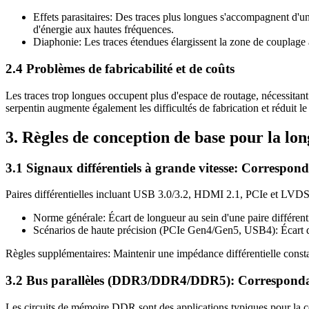
Effets parasitaires: Des traces plus longues s'accompagnent d'u
d'énergie aux hautes fréquences.
Diaphonie: Les traces étendues élargissent la zone de couplage a
2.4 Problèmes de fabricabilité et de coûts
Les traces trop longues occupent plus d'espace de routage, nécessit
serpentin augmente également les difficultés de fabrication et réduit l
3. Règles de conception de base pour la lon
3.1 Signaux différentiels à grande vitesse: Correspond
Paires différentielles incluant USB 3.0/3.2, HDMI 2.1, PCIe et LVDS
Norme générale: Écart de longueur au sein d'une paire différen
Scénarios de haute précision (PCIe Gen4/Gen5, USB4): Écart 
Règles supplémentaires: Maintenir une impédance différentielle constan
3.2 Bus parallèles (DDR3/DDR4/DDR5): Correspondan
Les circuits de mémoire DDR sont des applications typiques pour la cor