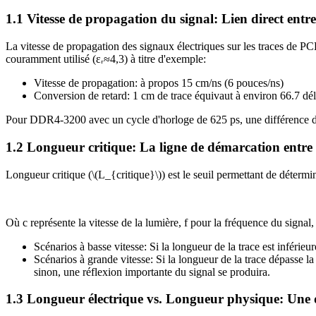
1.1 Vitesse de propagation du signal: Lien direct entre
La vitesse de propagation des signaux électriques sur les traces de PC
couramment utilisé (εᵣ≈4,3) à titre d'exemple:
Vitesse de propagation: à propos 15 cm/ns (6 pouces/ns)
Conversion de retard: 1 cm de trace équivaut à environ 66.7 déla
Pour DDR4-3200 avec un cycle d'horloge de 625 ps, une différence de 
1.2 Longueur critique: La ligne de démarcation entre l
Longueur critique (\(L_{critique}\)) est le seuil permettant de détermi
Où c représente la vitesse de la lumière, f pour la fréquence du signal, e
Scénarios à basse vitesse: Si la longueur de la trace est inférieu
Scénarios à grande vitesse: Si la longueur de la trace dépasse l
sinon, une réflexion importante du signal se produira.
1.3 Longueur électrique vs. Longueur physique: Une di