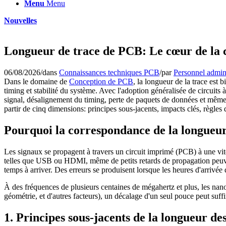
Menu
Menu
Nouvelles
Longueur de trace de PCB: Le cœur de la 
06/08/2026
/
dans
Connaissances techniques PCB
/
par
Personnel admini
Dans le domaine de
Conception de PCB
, la longueur de la trace est 
timing et stabilité du système. Avec l'adoption généralisée de circui
signal, désalignement du timing, perte de paquets de données et même 
partir de cinq dimensions: principes sous-jacents, impacts clés, règle
Pourquoi la correspondance de la longueur 
Les signaux se propagent à travers un circuit imprimé (PCB) à une vite
telles que USB ou HDMI, même de petits retards de propagation peuvent
temps à arriver. Des erreurs se produisent lorsque les heures d'arrivée 
À des fréquences de plusieurs centaines de mégahertz et plus, les na
géométrie, et d'autres facteurs), un décalage d'un seul pouce peut suff
1. Principes sous-jacents de la longueur de