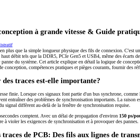
conception à grande vitesse & Guide pratiq
stratif
bien plus que la simple longueur physique des fils de connexion. C'est un 
ts à haut débit tels que la DDR5, PCIe Gen5 et USB4, même des écarts d
panne du système. Cet article explique en détail la logique de conceptio
s de conception, compétences pratiques et pièges courants, fournir des r
des traces est-elle importante?
sse finie. Lorsque ces signaux font partie d'un bus synchrone, comme l'
 entraîner des problèmes de synchronisation importants. La raison est s
du signal diffèrent au-delà de la fenêtre de synchronisation requise.
nosecondes comptent. Avec un délai de propagation d'environ
150 ps/po
ire à violer les exigences de synchronisation et à provoquer des pannes.
s traces de PCB: Des fils aux lignes de trans