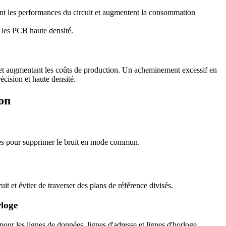
dent les performances du circuit et augmentent la consommation
r les PCB haute densité.
 et augmentant les coûts de production. Un acheminement excessif en
écision et haute densité.
ion
res pour supprimer le bruit en mode commun.
t et éviter de traverser des plans de référence divisés.
loge
our les lignes de données, lignes d'adresse et lignes d'horloge.