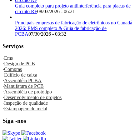
Guia completo para projeto antiinterferência para placas de
circuito RF
08/03/2026 - 06:21
Principais empresas de fabricação de eletrônicos no Canadá
2026: EMS completo & Guia de fabricação de
PCBA
07/30/2026 - 03:32
Serviços
·
Ems
·
Design de PCB
·
Compras
·
Edifício de caixa
·
Assembléia PCBA
·
Manufatura de PCB
·
Assembléia de protótipo
·
Desenvolvimento de projetos
·
Inspeção de qualidade
·
Estampagem de metal
Siga -nos