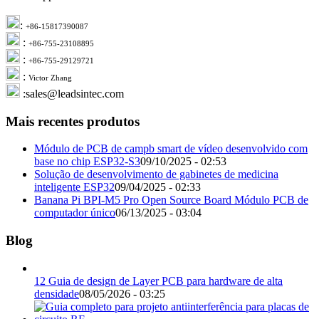
:
+86-15817390087
:
+86-755-23108895
:
+86-755-29129721
:
Victor Zhang
:sales@leadsintec.com
Mais recentes produtos
Módulo de PCB de campb smart de vídeo desenvolvido com
base no chip ESP32-S3
09/10/2025 - 02:53
Solução de desenvolvimento de gabinetes de medicina
inteligente ESP32
09/04/2025 - 02:33
Banana Pi BPI-M5 Pro Open Source Board Módulo PCB de
computador único
06/13/2025 - 03:04
Blog
12 Guia de design de Layer PCB para hardware de alta
densidade
08/05/2026 - 03:25