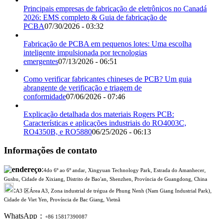
Principais empresas de fabricação de eletrônicos no Canadá
2026: EMS completo & Guia de fabricação de
PCBA
07/30/2026 - 03:32
Fabricação de PCBA em pequenos lotes: Uma escolha
inteligente impulsionada por tecnologias
emergentes
07/13/2026 - 06:51
Como verificar fabricantes chineses de PCB? Um guia
abrangente de verificação e triagem de
conformidade
07/06/2026 - 07:46
Explicação detalhada dos materiais Rogers PCB:
Características e aplicações industriais do RO4003C,
RO4350B, e RO5880
06/25/2026 - 06:13
Informações de contato
:
4do 6º ao 6º andar, Xingyuan Technology Park, Estrada do Amanhecer,
Gushu, Cidade de Xixiang, Distrito de Bao'an, Shenzhen, Província de Guangdong, China
:
A3 区Área A3, Zona industrial de trégua de Phung Nenh (Nam Giang Industrial Park),
Cidade de Viet Yen, Província de Bac Giang, Vietnã
WhatsApp：
+86 15817390087