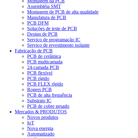
Montagem da PCB
Assembléia SMT
Montagem de PCB de alta qualidade
Manufatura de PCB
PCB DFM
Soluções de teste de PCB
Design de PCB
Serviço de programação IC
Serviço de revestimento isolante
Fabricação de PCB
PCB de cerâmica
PCB multicamada
24-camada PCB
PCB flexível
PCB rígido
PCB FLEX rígido
Rogers PCB
PCB de alta frequência
Substrato IC
PCB de cobre pesado
Mercados & PRODUTOS
Novos produtos
IoT
Nova energia
Automatizado