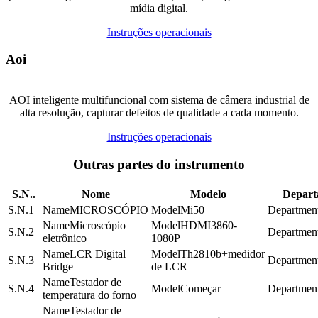
mídia digital.
Instruções operacionais
Aoi
AOI inteligente multifuncional com sistema de câmera industrial de
alta resolução, capturar defeitos de qualidade a cada momento.
Instruções operacionais
Outras partes do instrumento
S.N..
Nome
Modelo
Depart
1
MICROSCÓPIO
Mi50
Microscópio
HDMI3860-
2
eletrônico
1080P
LCR Digital
Th2810b+medidor
3
Bridge
de LCR
Testador de
4
Começar
temperatura do forno
Testador de