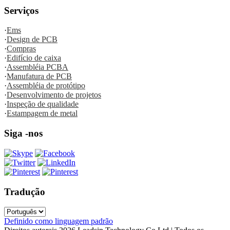
Serviços
·
Ems
·
Design de PCB
·
Compras
·
Edifício de caixa
·
Assembléia PCBA
·
Manufatura de PCB
·
Assembléia de protótipo
·
Desenvolvimento de projetos
·
Inspeção de qualidade
·
Estampagem de metal
Siga -nos
Tradução
Definido como linguagem padrão