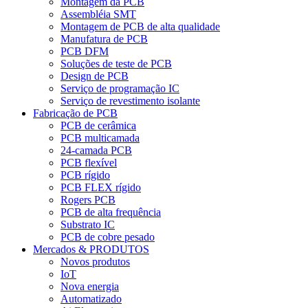
Montagem da PCB
Assembléia SMT
Montagem de PCB de alta qualidade
Manufatura de PCB
PCB DFM
Soluções de teste de PCB
Design de PCB
Serviço de programação IC
Serviço de revestimento isolante
Fabricação de PCB
PCB de cerâmica
PCB multicamada
24-camada PCB
PCB flexível
PCB rígido
PCB FLEX rígido
Rogers PCB
PCB de alta frequência
Substrato IC
PCB de cobre pesado
Mercados & PRODUTOS
Novos produtos
IoT
Nova energia
Automatizado