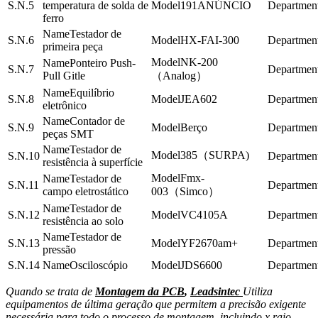
5
temperatura de solda de
191ANÚNCIO
ferro
Testador de
6
HX-FAI-300
primeira peça
NK-200
Ponteiro Push-
7
Pull Gitle
（Analog）
Equilíbrio
8
JEA602
eletrônico
Contador de
9
Berço
peças SMT
Testador de
385（SURPA)
10
resistência à superfície
Fmx-
Testador de
11
campo eletrostático
003（Simco）
Testador de
12
VC4105A
resistência ao solo
Testador de
13
YF2670am+
pressão
14
Osciloscópio
JDS6600
Quando se trata de
Montagem da PCB
,
Leadsintec
Utiliza
equipamentos de última geração que permitem a precisão exigente
necessária para todo o processo de montagem, incluindo x raio,