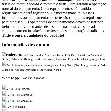
pasta de solda, Escolha e coloque e mais.
Para garantir a operação
normal do equipamento, Cada equipamento será mantido
regularmente e será registrado. Da mesma maneira, Nossos
instrumentos ou equipamentos de teste são calibrados regularmente
para precisão. Os operadores de equipamentos devem passar por
treinamento rigoroso antes de assumir suas postagens, e cada
equipamento ou instalação tem instruções de operação detalhadas.
Tudo é para a qualidade do produto!
Informações de contato
:
4do 6º ao 6º andar, Xingyuan Technology Park, Estrada do Amanhecer,
Gushu, Cidade de Xixiang, Distrito de Bao'an, Shenzhen, Província de Guangdong, China
:
A3 区Área A3, Zona industrial de trégua de Phung Nenh (Nam Giang Industrial Park),
Cidade de Viet Yen, Província de Bac Giang, Vietnã
WhatsApp：
+86 15817390087
:
+86-15817390087
:
+86-755-23108895
:
+86-755-29129721
:
Victor Zhang