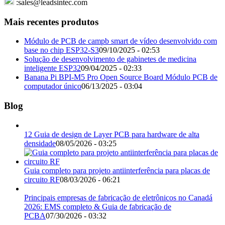
:sales@leadsintec.com
Mais recentes produtos
Módulo de PCB de campb smart de vídeo desenvolvido com
base no chip ESP32-S3
09/10/2025 - 02:53
Solução de desenvolvimento de gabinetes de medicina
inteligente ESP32
09/04/2025 - 02:33
Banana Pi BPI-M5 Pro Open Source Board Módulo PCB de
computador único
06/13/2025 - 03:04
Blog
12 Guia de design de Layer PCB para hardware de alta
densidade
08/05/2026 - 03:25
Guia completo para projeto antiinterferência para placas de
circuito RF
08/03/2026 - 06:21
Principais empresas de fabricação de eletrônicos no Canadá
2026: EMS completo & Guia de fabricação de
PCBA
07/30/2026 - 03:32