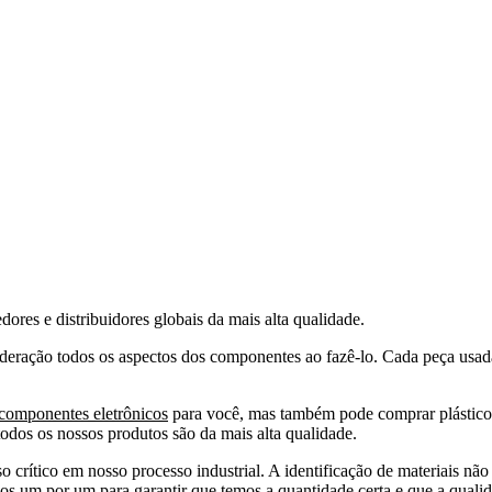
ores e distribuidores globais da mais alta qualidade.
deração todos os aspectos dos componentes ao fazê-lo. Cada peça usa
componentes eletrônicos
para você, mas também pode comprar plástico 
odos os nossos produtos são da mais alta qualidade.
so crítico em nosso processo industrial. A identificação de materiais
 um por um para garantir que temos a quantidade certa e que a qualid