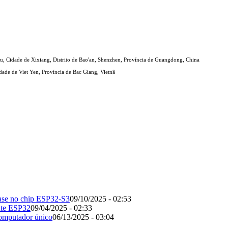
, Cidade de Xixiang, Distrito de Bao'an, Shenzhen, Província de Guangdong, China
ade de Viet Yen, Província de Bac Giang, Vietnã
ase no chip ESP32-S3
09/10/2025 - 02:53
nte ESP32
09/04/2025 - 02:33
omputador único
06/13/2025 - 03:04