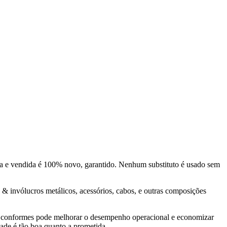
da e vendida é 100% novo, garantido. Nenhum substituto é usado sem
& invólucros metálicos, acessórios, cabos, e outras composições
 não conformes pode melhorar o desempenho operacional e economizar
ade é tão boa quanto a prometida.