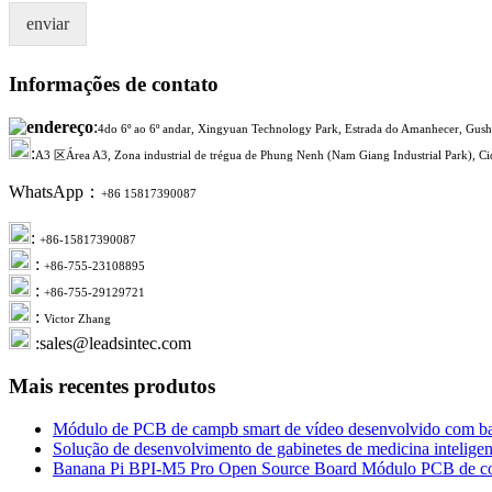
enviar
Informações de contato
:
4do 6º ao 6º andar, Xingyuan Technology Park, Estrada do Amanhecer, Gushu
:
A3 区Área A3, Zona industrial de trégua de Phung Nenh (Nam Giang Industrial Park), Cid
WhatsApp：
+86 15817390087
:
+86-15817390087
:
+86-755-23108895
:
+86-755-29129721
:
Victor Zhang
:sales@leadsintec.com
Mais recentes produtos
Módulo de PCB de campb smart de vídeo desenvolvido com b
Solução de desenvolvimento de gabinetes de medicina intelige
Banana Pi BPI-M5 Pro Open Source Board Módulo PCB de c