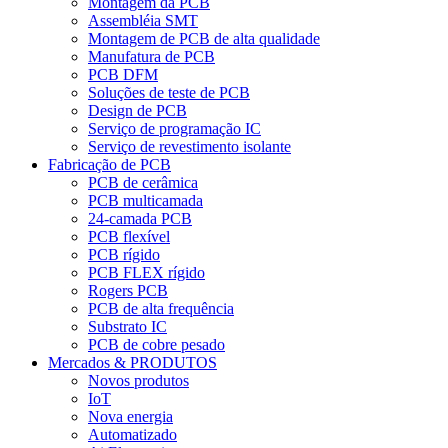
Montagem da PCB
Assembléia SMT
Montagem de PCB de alta qualidade
Manufatura de PCB
PCB DFM
Soluções de teste de PCB
Design de PCB
Serviço de programação IC
Serviço de revestimento isolante
Fabricação de PCB
PCB de cerâmica
PCB multicamada
24-camada PCB
PCB flexível
PCB rígido
PCB FLEX rígido
Rogers PCB
PCB de alta frequência
Substrato IC
PCB de cobre pesado
Mercados & PRODUTOS
Novos produtos
IoT
Nova energia
Automatizado