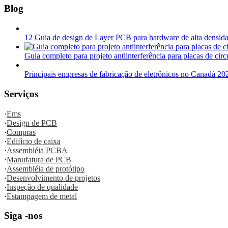
Blog
12 Guia de design de Layer PCB para hardware de alta densid
Guia completo para projeto antiinterferência para placas de cir
Principais empresas de fabricação de eletrônicos no Canadá
Serviços
·
Ems
·
Design de PCB
·
Compras
·
Edifício de caixa
·
Assembléia PCBA
·
Manufatura de PCB
·
Assembléia de protótipo
·
Desenvolvimento de projetos
·
Inspeção de qualidade
·
Estampagem de metal
Siga -nos