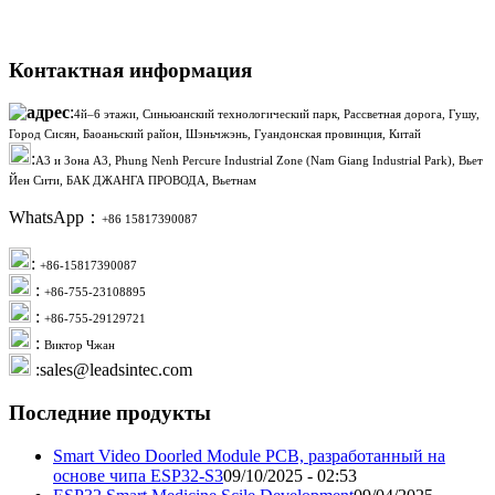
Контактная информация
:
4й–6 этажи, Синьюанский технологический парк, Рассветная дорога, Гушу,
Город Сисян, Баоаньский район, Шэньчжэнь, Гуандонская провинция, Китай
:
A3 и Зона A3, Phung Nenh Percure Industrial Zone (Nam Giang Industrial Park), Вьет
Йен Сити, БАК ДЖАНГА ПРОВОДА, Вьетнам
WhatsApp：
+86 15817390087
:
+86-15817390087
:
+86-755-23108895
:
+86-755-29129721
:
Виктор Чжан
:sales@leadsintec.com
Последние продукты
Smart Video Doorled Module PCB, разработанный на
основе чипа ESP32-S3
09/10/2025 - 02:53