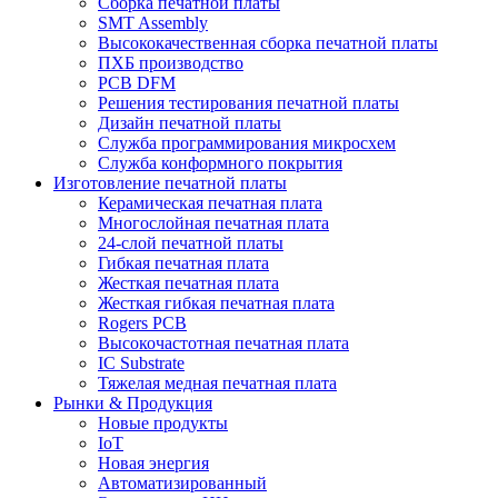
Сборка печатной платы
SMT Assembly
Высококачественная сборка печатной платы
ПХБ производство
PCB DFM
Решения тестирования печатной платы
Дизайн печатной платы
Служба программирования микросхем
Служба конформного покрытия
Изготовление печатной платы
Керамическая печатная плата
Многослойная печатная плата
24-слой печатной платы
Гибкая печатная плата
Жесткая печатная плата
Жесткая гибкая печатная плата
Rogers PCB
Высокочастотная печатная плата
IC Substrate
Тяжелая медная печатная плата
Рынки & Продукция
Новые продукты
IoT
Новая энергия
Автоматизированный