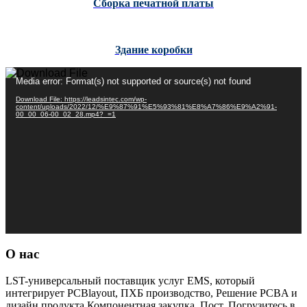
Сборка печатной платы
Здание коробки
Video
Media error: Format(s) not supported or source(s) not found
Player
Download File: https://leadsintec.com/wp-
content/uploads/2022/12/%E9%87%91%E5%93%81%E8%A7%86%E9%A2%91-
00_00_06-00_02_28.mp4?_=1
О нас
LST-универсальный поставщик услуг EMS, который
интегрирует PCBlayout, ПХБ производство, Решение PCBA и
дизайн продукта,Компонентная закупка, Пост, Погрузитесь в