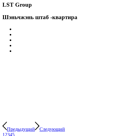
LST Group
Шэньчжэнь штаб -квартира
Предыдущий
Следующий
1
2
3
4
5