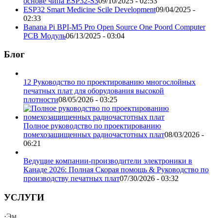
основе чипа ESP32-S3
09/10/2025 - 02:53
ESP32 Smart Medicine Scile Development
09/04/2025 -
02:33
Banana Pi BPI-M5 Pro Open Source One Poord Computer
PCB Модуль
06/13/2025 - 03:04
Блог
12 Руководство по проектированию многослойных
печатных плат для оборудования высокой
плотности
08/05/2026 - 03:25
Полное руководство по проектированию
помехозащищенных радиочастотных плат
08/03/2026 -
06:21
Ведущие компании-производители электроники в
Канаде 2026: Полная Скорая помощь & Руководство по
производству печатных плат
07/30/2026 - 03:32
УСЛУГИ
·
Эм