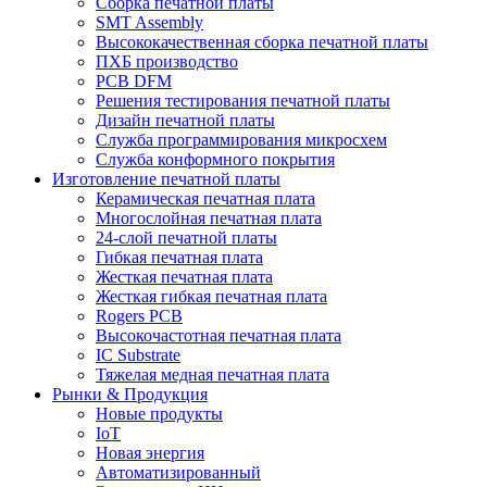
Сборка печатной платы
SMT Assembly
Высококачественная сборка печатной платы
ПХБ производство
PCB DFM
Решения тестирования печатной платы
Дизайн печатной платы
Служба программирования микросхем
Служба конформного покрытия
Изготовление печатной платы
Керамическая печатная плата
Многослойная печатная плата
24-слой печатной платы
Гибкая печатная плата
Жесткая печатная плата
Жесткая гибкая печатная плата
Rogers PCB
Высокочастотная печатная плата
IC Substrate
Тяжелая медная печатная плата
Рынки & Продукция
Новые продукты
IoT
Новая энергия
Автоматизированный