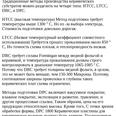
Традиционные методы производства керамических
субстратов можно разделить на четыре типа: HTCC, LTCC,
DBC, и DPC.
HTCC (высокая температура) Метод подготовки требует
температуры выше 1300 ° C, Но из -за выбора электрода,
Стоимость подготовки довольно дорогая.
LTCC (Низкое температурный коэффициент совместного
использования) Требуется процесс прокаливания около 850 °
C, Но точность схемы плохая, и теплопроводность низкая.
DBC требует сплава Formingan между медной фольгой и
керамикой, и температура прокаливания должна строго
контролировать в диапазоне температур 1065-1085 ° C.
Потому что DBC требует толщины медной фольги, в целом,
это не может быть меньше, чем 150-300 Микроны. Поэтому,
соотношение ширины проволоки и глубины таких
керамических плат схемы ограничено.
Методы подготовки DPC включают вакуумное покрытие,
влажное покрытие, экспозиция и развитие, травление, и
другие процессовые ссылки, Таким образом, цена на его
продукцию относительно высока. Кроме того, С точки зрения
обработки формы, DPC 1800 Керамические пластины для
керамических волокон должны быть лазером. Традиционные