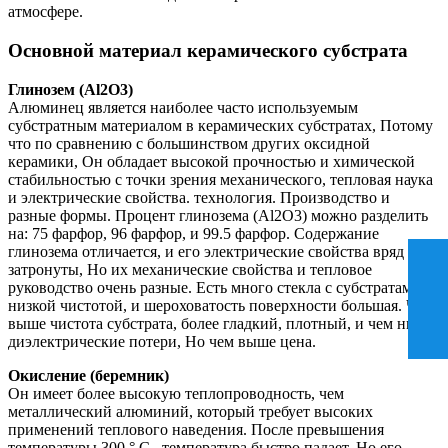
атмосфере.
Основной материал керамического субстрата
Глинозем (Al2O3)
Алюминец является наиболее часто используемым
субстратным материалом в керамических субстратах, Потому
что по сравнению с большинством других оксидной
керамики, Он обладает высокой прочностью и химической
стабильностью с точки зрения механического, тепловая наука
и электрические свойства. технология. Производство и
разные формы. Процент глинозема (Al2O3) можно разделить
на: 75 фарфор, 96 фарфор, и 99.5 фарфор. Содержание
глинозема отличается, и его электрические свойства вряд ли
затронуты, Но их механические свойства и тепловое
руководство очень разные. Есть много стекла с субстратами с
низкой чистотой, и шероховатость поверхности большая. Чем
выше чистота субстрата, более гладкий, плотный, и чем ниже
диэлектрические потери, Но чем выше цена.
Окисление (беремник)
Он имеет более высокую теплопроводность, чем
металлический алюминий, который требует высоких
применений теплового наведения. После превышения
температуры 300 ° C., температура быстро падает, Но его