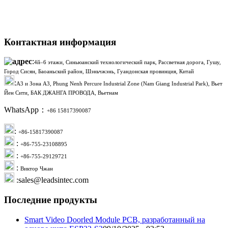
Контактная информация
:
4й–6 этажи, Синьюанский технологический парк, Рассветная дорога, Гушу,
Город Сисян, Баоаньский район, Шэньчжэнь, Гуандонская провинция, Китай
:
A3 и Зона A3, Phung Nenh Percure Industrial Zone (Nam Giang Industrial Park), Вьет
Йен Сити, БАК ДЖАНГА ПРОВОДА, Вьетнам
WhatsApp：
+86 15817390087
:
+86-15817390087
:
+86-755-23108895
:
+86-755-29129721
:
Виктор Чжан
:sales@leadsintec.com
Последние продукты
Smart Video Doorled Module PCB, разработанный на