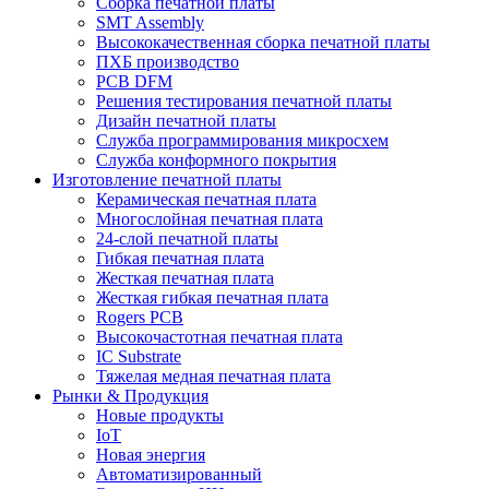
Сборка печатной платы
SMT Assembly
Высококачественная сборка печатной платы
ПХБ производство
PCB DFM
Решения тестирования печатной платы
Дизайн печатной платы
Служба программирования микросхем
Служба конформного покрытия
Изготовление печатной платы
Керамическая печатная плата
Многослойная печатная плата
24-слой печатной платы
Гибкая печатная плата
Жесткая печатная плата
Жесткая гибкая печатная плата
Rogers PCB
Высокочастотная печатная плата
IC Substrate
Тяжелая медная печатная плата
Рынки & Продукция
Новые продукты
IoT
Новая энергия
Автоматизированный