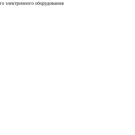
го электронного оборудования
латное предложение в течение 24 часы.