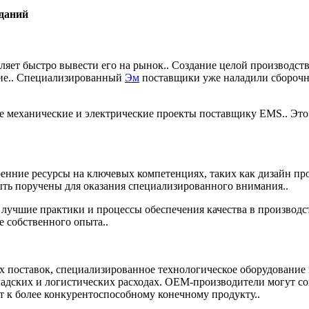
зданий
ляет быстро вывести его на рынок.. Создание целой производст
ние.. Специализированный
Эм
поставщики уже наладили сборочн
 механические и электрические проекты поставщику EMS.. Это 
нние ресурсы на ключевых компетенциях, таких как дизайн прод
ть поручены для оказания специализированного внимания..
лучшие практики и процессы обеспечения качества в производс
 собственного опыта..
 поставок, специализированное технологическое оборудование
кладских и логистических расходах. OEM-производители могут с
 к более конкурентоспособному конечному продукту..