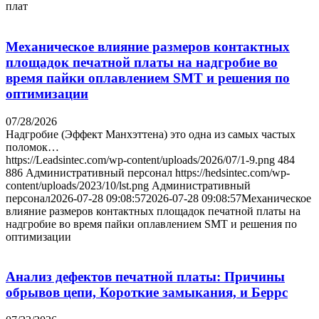
плат
Механическое влияние размеров контактных
площадок печатной платы на надгробие во
время пайки оплавлением SMT и решения по
оптимизации
07/28/2026
Надгробие (Эффект Манхэттена) это одна из самых частых
поломок…
https://Leadsintec.com/wp-content/uploads/2026/07/1-9.png
484
886
Административный персонал
https://hedsintec.com/wp-
content/uploads/2023/10/lst.png
Административный
персонал
2026-07-28 09:08:57
2026-07-28 09:08:57
Механическое
влияние размеров контактных площадок печатной платы на
надгробие во время пайки оплавлением SMT и решения по
оптимизации
Анализ дефектов печатной платы: Причины
обрывов цепи, Короткие замыкания, и Беррс