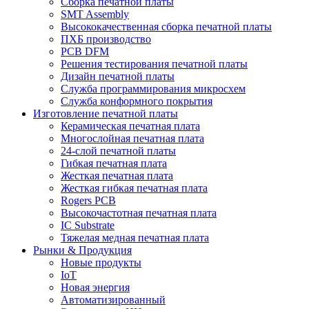
Сборка печатной платы
SMT Assembly
Высококачественная сборка печатной платы
ПХБ производство
PCB DFM
Решения тестирования печатной платы
Дизайн печатной платы
Служба программирования микросхем
Служба конформного покрытия
Изготовление печатной платы
Керамическая печатная плата
Многослойная печатная плата
24-слой печатной платы
Гибкая печатная плата
Жесткая печатная плата
Жесткая гибкая печатная плата
Rogers PCB
Высокочастотная печатная плата
IC Substrate
Тяжелая медная печатная плата
Рынки & Продукция
Новые продукты
IoT
Новая энергия
Автоматизированный