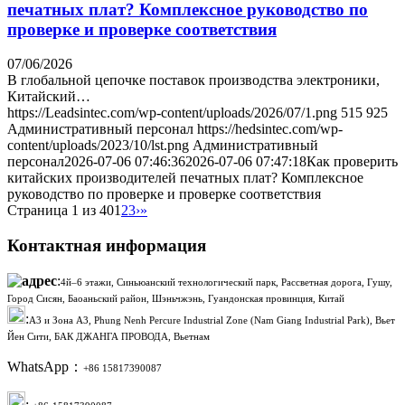
печатных плат? Комплексное руководство по
проверке и проверке соответствия
07/06/2026
В глобальной цепочке поставок производства электроники,
Китайский…
https://Leadsintec.com/wp-content/uploads/2026/07/1.png
515
925
Административный персонал
https://hedsintec.com/wp-
content/uploads/2023/10/lst.png
Административный
персонал
2026-07-06 07:46:36
2026-07-06 07:47:18
Как проверить
китайских производителей печатных плат? Комплексное
руководство по проверке и проверке соответствия
Страница 1 из 40
1
2
3
›
»
Контактная информация
:
4й–6 этажи, Синьюанский технологический парк, Рассветная дорога, Гушу,
Город Сисян, Баоаньский район, Шэньчжэнь, Гуандонская провинция, Китай
:
A3 и Зона A3, Phung Nenh Percure Industrial Zone (Nam Giang Industrial Park), Вьет
Йен Сити, БАК ДЖАНГА ПРОВОДА, Вьетнам
WhatsApp：
+86 15817390087
: