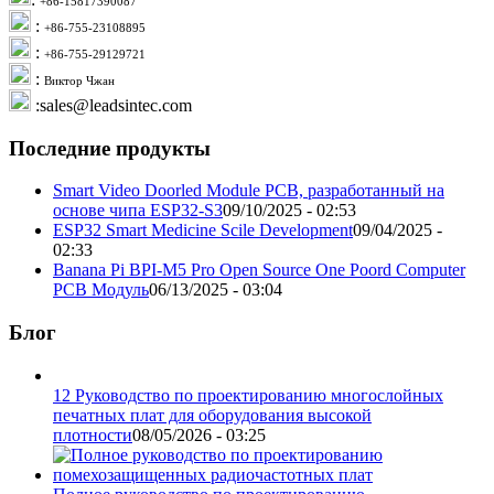
+86-15817390087
:
+86-755-23108895
:
+86-755-29129721
:
Виктор Чжан
:sales@leadsintec.com
Последние продукты
Smart Video Doorled Module PCB, разработанный на
основе чипа ESP32-S3
09/10/2025 - 02:53
ESP32 Smart Medicine Scile Development
09/04/2025 -
02:33
Banana Pi BPI-M5 Pro Open Source One Poord Computer
PCB Модуль
06/13/2025 - 03:04
Блог
12 Руководство по проектированию многослойных
печатных плат для оборудования высокой
плотности
08/05/2026 - 03:25