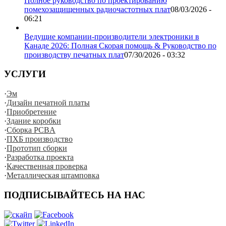
Полное руководство по проектированию
помехозащищенных радиочастотных плат
08/03/2026 -
06:21
Ведущие компании-производители электроники в
Канаде 2026: Полная Скорая помощь & Руководство по
производству печатных плат
07/30/2026 - 03:32
УСЛУГИ
·
Эм
·
Дизайн печатной платы
·
Приобретение
·
Здание коробки
·
Сборка PCBA
·
ПХБ производство
·
Прототип сборки
·
Разработка проекта
·
Качественная проверка
·
Металлическая штамповка
ПОДПИСЫВАЙТЕСЬ НА НАС