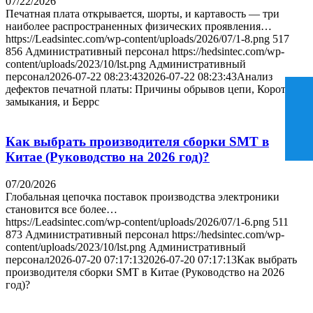
07/22/2026
Печатная плата открывается, шорты, и картавость — три
наиболее распространенных физических проявления…
https://Leadsintec.com/wp-content/uploads/2026/07/1-8.png
517
856
Административный персонал
https://hedsintec.com/wp-
content/uploads/2023/10/lst.png
Административный
персонал
2026-07-22 08:23:43
2026-07-22 08:23:43
Анализ
дефектов печатной платы: Причины обрывов цепи, Короткие
замыкания, и Беррс
Как выбрать производителя сборки SMT в
Китае (Руководство на 2026 год)?
07/20/2026
Глобальная цепочка поставок производства электроники
становится все более…
https://Leadsintec.com/wp-content/uploads/2026/07/1-6.png
511
873
Административный персонал
https://hedsintec.com/wp-
content/uploads/2023/10/lst.png
Административный
персонал
2026-07-20 07:17:13
2026-07-20 07:17:13
Как выбрать
производителя сборки SMT в Китае (Руководство на 2026
год)?