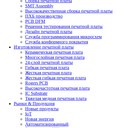
Сборка печатной платы
SMT Assembly
Высококачественная сборка печатной платы
ПХБ производство
PCB DFM
Решения тестирования печатной платы
Дизайн печатной платы
Служба программирования микросхем
Служба конформного покрытия
Изготовление печатной платы
Керамическая печатная плата
Многослойная печатная плата
24-слой печатной платы
Гибкая печатная плата
Жесткая печатная плата
Жесткая гибкая печатная плата
Rogers PCB
Высокочастотная печатная плата
IC Substrate
Тяжелая медная печатная плата
Рынки & Продукция
Новые продукты
IoT
Новая энергия
Автоматизированный