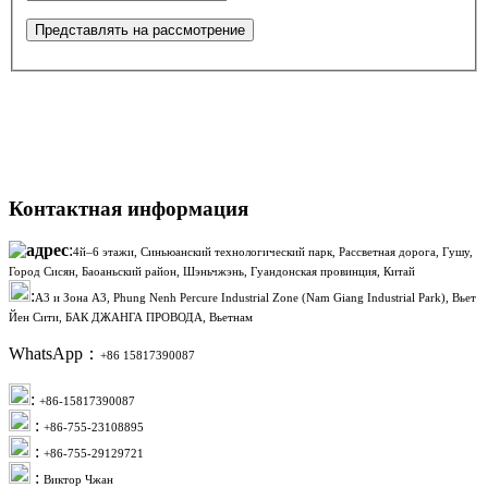
Контактная информация
:
4й–6 этажи, Синьюанский технологический парк, Рассветная дорога, Гушу,
Город Сисян, Баоаньский район, Шэньчжэнь, Гуандонская провинция, Китай
:
A3 и Зона A3, Phung Nenh Percure Industrial Zone (Nam Giang Industrial Park), Вьет
Йен Сити, БАК ДЖАНГА ПРОВОДА, Вьетнам
WhatsApp：
+86 15817390087
:
+86-15817390087
:
+86-755-23108895
:
+86-755-29129721
:
Виктор Чжан