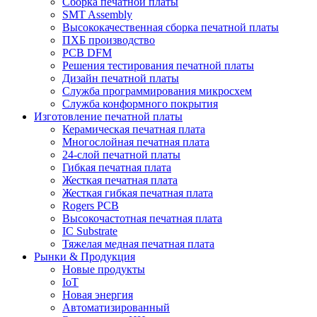
Сборка печатной платы
SMT Assembly
Высококачественная сборка печатной платы
ПХБ производство
PCB DFM
Решения тестирования печатной платы
Дизайн печатной платы
Служба программирования микросхем
Служба конформного покрытия
Изготовление печатной платы
Керамическая печатная плата
Многослойная печатная плата
24-слой печатной платы
Гибкая печатная плата
Жесткая печатная плата
Жесткая гибкая печатная плата
Rogers PCB
Высокочастотная печатная плата
IC Substrate
Тяжелая медная печатная плата
Рынки & Продукция
Новые продукты
IoT
Новая энергия
Автоматизированный