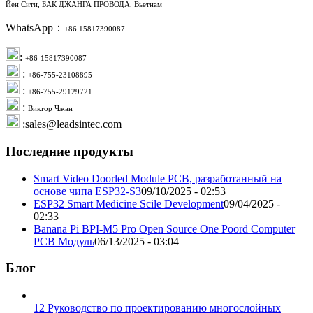
Йен Сити, БАК ДЖАНГА ПРОВОДА, Вьетнам
WhatsApp：
+86 15817390087
:
+86-15817390087
:
+86-755-23108895
:
+86-755-29129721
:
Виктор Чжан
:sales@leadsintec.com
Последние продукты
Smart Video Doorled Module PCB, разработанный на
основе чипа ESP32-S3
09/10/2025 - 02:53
ESP32 Smart Medicine Scile Development
09/04/2025 -
02:33
Banana Pi BPI-M5 Pro Open Source One Poord Computer
PCB Модуль
06/13/2025 - 03:04
Блог
12 Руководство по проектированию многослойных